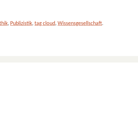
thik
,
Publizistik
,
tag cloud
,
Wissensgesellschaft
.