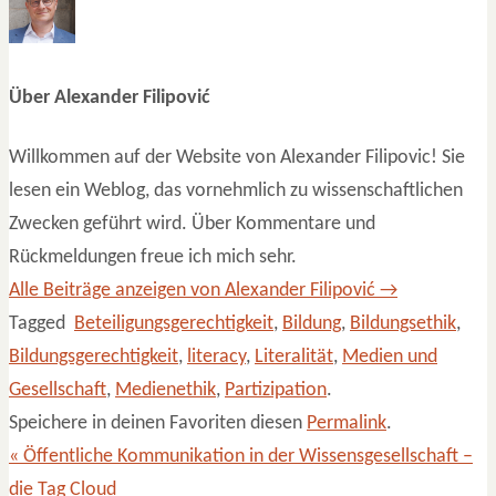
Über Alexander Filipović
Willkommen auf der Website von Alexander Filipovic! Sie
lesen ein Weblog, das vornehmlich zu wissenschaftlichen
Zwecken geführt wird. Über Kommentare und
Rückmeldungen freue ich mich sehr.
Alle Beiträge anzeigen von Alexander Filipović
→
Tagged
Beteiligungsgerechtigkeit
,
Bildung
,
Bildungsethik
,
Bildungsgerechtigkeit
,
literacy
,
Literalität
,
Medien und
Gesellschaft
,
Medienethik
,
Partizipation
.
Speichere in deinen Favoriten diesen
Permalink
.
«
Öffentliche Kommunikation in der Wissensgesellschaft –
die Tag Cloud