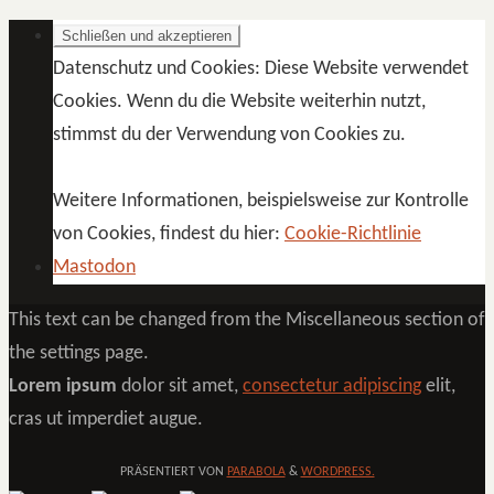
Datenschutz und Cookies: Diese Website verwendet
Cookies. Wenn du die Website weiterhin nutzt,
stimmst du der Verwendung von Cookies zu.
Weitere Informationen, beispielsweise zur Kontrolle
von Cookies, findest du hier:
Cookie-Richtlinie
Mastodon
This text can be changed from the Miscellaneous section of
the settings page.
Lorem ipsum
dolor sit amet,
consectetur adipiscing
elit,
cras ut imperdiet augue.
PRÄSENTIERT VON
PARABOLA
&
WORDPRESS.