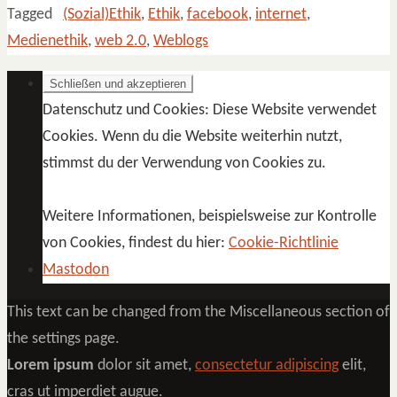
Tagged
(Sozial)Ethik
,
Ethik
,
facebook
,
internet
,
Medienethik
,
web 2.0
,
Weblogs
Datenschutz und Cookies: Diese Website verwendet
Cookies. Wenn du die Website weiterhin nutzt,
stimmst du der Verwendung von Cookies zu.
Weitere Informationen, beispielsweise zur Kontrolle
von Cookies, findest du hier:
Cookie-Richtlinie
Mastodon
This text can be changed from the Miscellaneous section of
the settings page.
Lorem ipsum
dolor sit amet,
consectetur adipiscing
elit,
cras ut imperdiet augue.