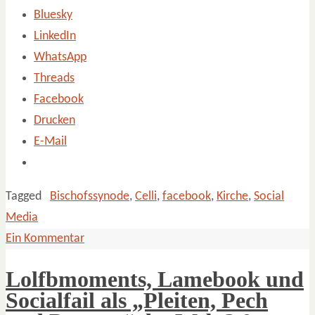
Bluesky
LinkedIn
WhatsApp
Threads
Facebook
Drucken
E-Mail
Tagged
Bischofssynode
,
Celli
,
facebook
,
Kirche
,
Social
Media
Ein Kommentar
Lolfbmoments, Lamebook und
Socialfail als „Pleiten, Pech