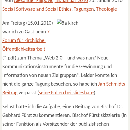
Von
Alexander Filipović
18. Januar 2010
25. Januar 2010
Social Software and Social Ethics
,
Tagungen
,
Theologie
Am Freitag (15.01.2010)
war ich zu Gast beim
7.
Forum für kirchliche
Öffentlichkeitsarbeit
(*.pdf) zum Thema „Web 2.0 – und was nun? Neue
Kommunikationsinstrumente für die Gewinnung und
Information von neuen Zielgruppen“. Leider konnte ich
nicht die ganze Tagung besuchen, so habe ich
Jan Schmidts
Beitrag
verpasst (
seine Folien bei slideshare
).
Selbst hatte ich die Aufgabe, einen Beitrag von Bischof Dr.
Gebhard Fürst zu kommentieren. Bischof Fürst skizzierte (in
seiner Funktion als Vorsitzender der publizistischen