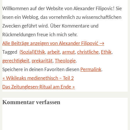
Willkommen auf der Website von Alexander Filipovic! Sie
lesen ein Weblog, das vornehmlich zu wissenschaftlichen
Zwecken geführt wird. Über Kommentare und
Rückmeldungen freue ich mich sehr.
Alle Beiträge anzeigen von Alexander Filipović
→
Tagged
(Sozial)Ethik
,
arbeit
,
armut
,
christliche
,
Ethik
,
gerechtigkeit
,
prekarität
,
Theologie
.
Speichere in deinen Favoriten diesen
Permalink
.
«
Wikileaks medienethisch – Teil 2
Das Zeitunglesen-Ritual am Ende
»
Kommentar verfassen