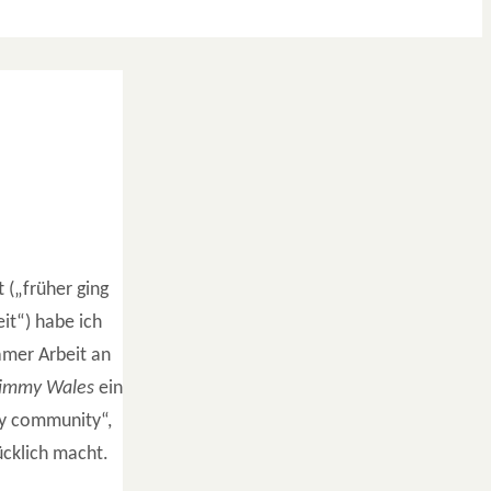
 („früher ging
it“) habe ich
amer Arbeit an
Jimmy Wales
ein
thy community“,
ücklich macht.