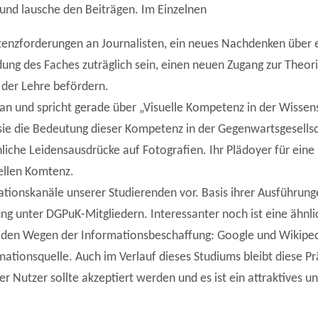
 und lausche den Beiträgen. Im Einzelnen
enzforderungen an Journalisten, ein neues Nachdenken über 
ldung des Faches zuträglich sein, einen neuen Zugang zur Theori
 der Lehre befördern.
n und spricht gerade über „Visuelle Kompetenz in der Wissens
e die Bedeutung dieser Kompetenz in der Gegenwartsgesellsc
hliche Leidensausdrücke auf Fotografien. Ihr Plädoyer für eine
uellen Komtenz.
tionskanäle unserer Studierenden vor. Basis ihrer Ausführung
g unter DGPuK-Mitgliedern. Interessanter noch ist eine ähnl
u den Wegen der Informationsbeschaffung: Google und Wikiped
mationsquelle. Auch im Verlauf dieses Studiums bleibt diese Pr
r Nutzer sollte akzeptiert werden und es ist ein attraktives 